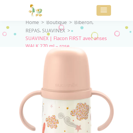
,
Home
>
Boutique
>
Biberon
,
REPAS
SUAVINEX
>
SUAVINEX | Flacon FIRST avec anses
WALK 270 ml – rose