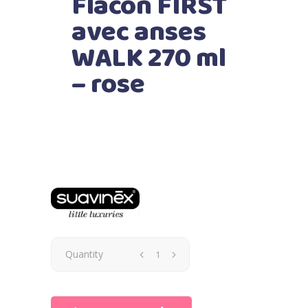
Flacon FIRST
avec anses
WALK 270 ml
– rose
SUAVINEX
Quantity
|