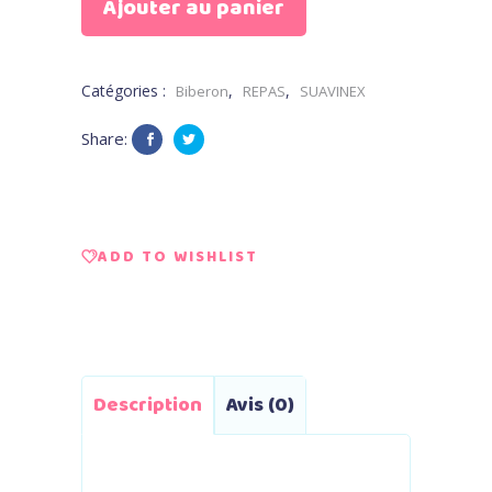
Ajouter au panier
Flacon
FIRST
Catégories :
,
,
Biberon
REPAS
SUAVINEX
avec
Share:
anses
WALK
270
ADD TO WISHLIST
ml
–
rose
Description
Avis (0)
quantity