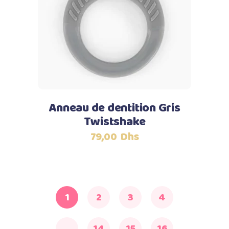
Lire la suite
Anneau de dentition Gris
Twistshake
79,00
Dhs
1
2
3
4
…
14
15
16