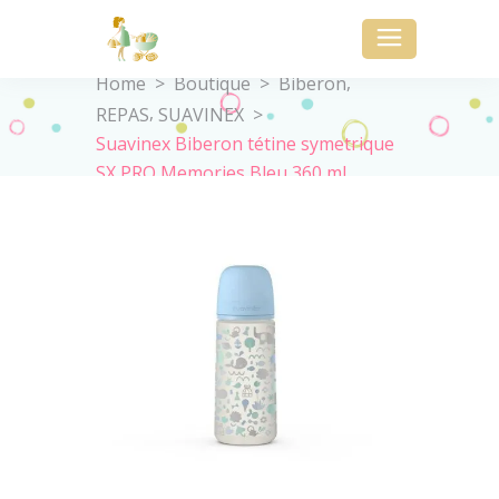
,
Home
>
Boutique
>
Biberon
,
REPAS
SUAVINEX
>
Suavinex Biberon tétine symetrique
SX PRO Memories Bleu 360 ml