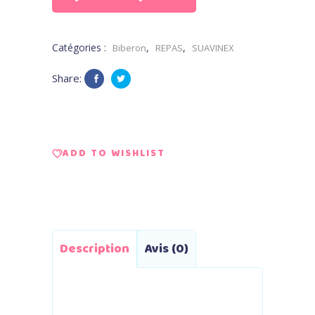
symetrique
Catégories :
,
,
Biberon
REPAS
SUAVINEX
SX
Share:
PRO
Memories
Bleu
ADD TO WISHLIST
360
ml
quantity
Description
Avis (0)