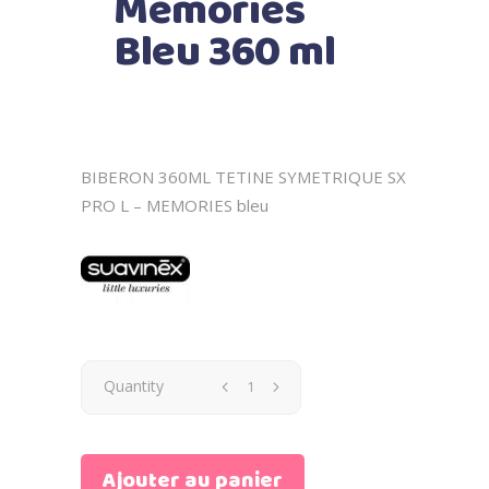
Memories
Bleu 360 ml
BIBERON 360ML TETINE SYMETRIQUE SX
PRO L – MEMORIES bleu
Suavinex
Quantity
Biberon
Ajouter au panier
tétine