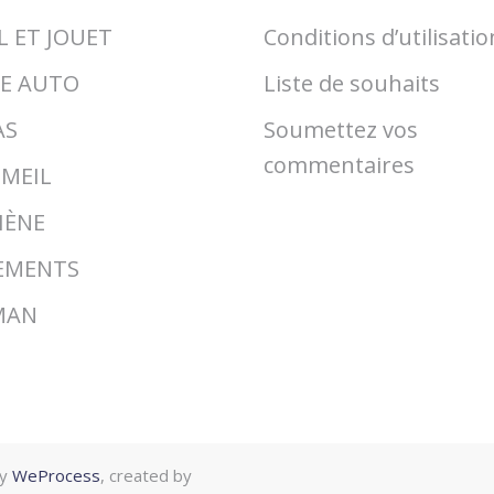
L ET JOUET
Conditions d’utilisatio
GE AUTO
Liste de souhaits
AS
Soumettez vos
commentaires
MEIL
IÈNE
EMENTS
MAN
by
WeProcess
, created by