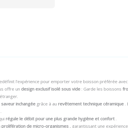
quantity
redéfinit l’expérience pour emporter votre boisson préférée ave
us offre un
design exclusif isolé sous vide
: Garde les boissons
fr
’étranger.
a saveur inchangée
grâce à au
revêtement technique céramique
. 
.
qui
régule le débit pour une plus grande hygiène et confort
.
 prolifération de micro-organismes
, garantissant une expérience 