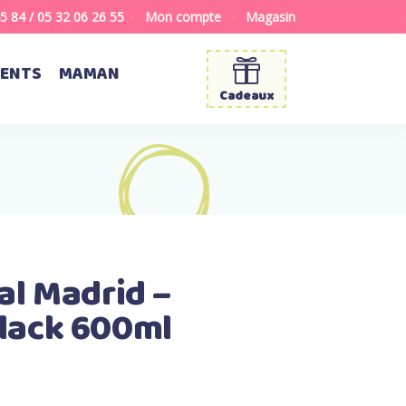
45 84
/
05 32 06 26 55
Mon compte
Magasin
ENTS
MAMAN
Cadeaux
al Madrid –
lack 600ml