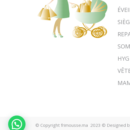
ÉVEI
SIÈ
REP
SOM
HYG
VÊT
MA
© Copyright frimousse.ma 2023 © Designed 